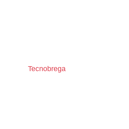
trilhas
Tecnobrega
!