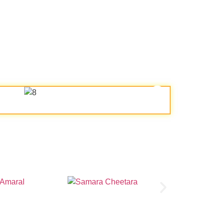
AO
GRAMACÃO
CUIA
Amaral
Samara Cheetara
Suzan So