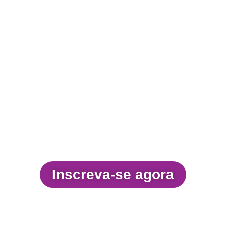
CHAMADA PARA
PARTICIPANTES
Inscreva-se na 1ª Edição do CriptoCuia 2024!
Este é o momento de garantir sua participação 
escolher a forma como deseja viver essa experiênci
transformadora.
O CriptoCuia 2024 já tem data marcada! De 6 a 8 d
dezembro de 2024, participe deste evento híbrido. A
atividades presenciais ocorrerão em Belém do Pará
com transmissão ao vivo para quem optar pel
modalidade online.
Entre no formulário
Inscreva-se agora