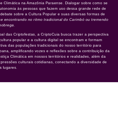
l e Climática na Amazônia Paraense. Dialogar sobre como se
 autonomia às pessoas que fazem uso dessa grande rede de
 debate sobre a Cultura Popular e suas diversas formas de
se encontrando no ritmo tradicional do Carimbó ou tremendo
cnobrega.
al das Criptofestas
, a CriptoCuia busca trazer a perspectiva
cultura popular e a cultura digital se encontram e formam
tiva das populações tradicionais do nosso território para
bana, amplificando vozes e reflexões sobre a contribuição da
Justiça Climática em nossos territórios e realidades, além da
ressões culturais cotidianas, conectando a diversidade de
s lugares.
ão 2024