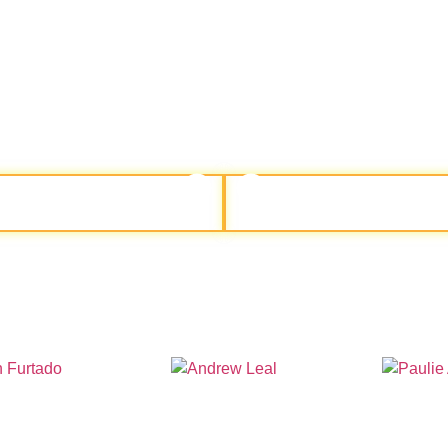
ROGRAMAC
RO LADO PRA VER NOSSA PRO
M FAZ A CRIPTO
 Furtado
Andrew Leal
Paulie 